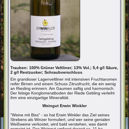
Trauben: 100% Grüner Veltliner; 13% Vol.; 5,4 g/l Säure,
2 g/l Restzucker; Schraubverschluss
Ein grandioser Lagenveltliner mit intensiven Fruchtaromen
reifer Birnen und einem Schuss Zitrusfrucht, die ein wenig
an Riesling erinnern. Am Gaumen saftig und harmonisch.
Der felsige Konglomeratboden der Riede Gebling verleiht
ihm eine einzigartige Mineralität.
Weingut Erwin Winkler
"Weine mit Biss" - so hat Erwin Winkler das Ziel seines
Strebens als Winzer formuliert, und wer seine genialen
Weißweine verkostet, wird bald verstehen, was damit
gemeint ist. Das Weingut umfasst derzeit ca. 11 ha