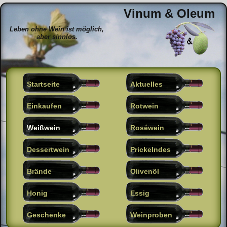
Vinum & Oleum
Leben ohne Wein ist möglich,
aber sinnlos.
Startseite
Aktuelles
Einkaufen
Rotwein
Weißwein
Roséwein
Dessertwein
Prickelndes
Brände
Olivenöl
Honig
Essig
Geschenke
Weinproben