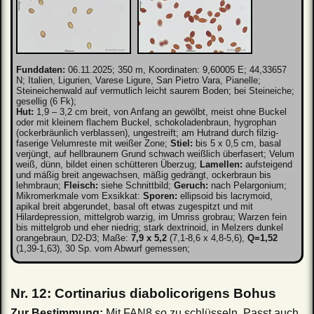
Funddaten:
06.11.2025; 350 m, Koordinaten: 9,60005 E; 44,33657
N; Italien, Ligurien, Varese Ligure, San Pietro Vara, Pianelle;
Steineichenwald auf vermutlich leicht saurem Boden; bei Steineiche;
gesellig (6 Fk);
Hut:
1,9 – 3,2 cm breit, von Anfang an gewölbt, meist ohne Buckel
oder mit kleinem flachem Buckel, schokoladenbraun, hygrophan
(ockerbräunlich verblassen), ungestreift; am Hutrand durch filzig-
faserige Velumreste mit weißer Zone;
Stiel:
bis 5 x 0,5 cm, basal
verjüngt, auf hellbraunem Grund schwach weißlich überfasert; Velum
weiß, dünn, bildet einen schütteren Überzug;
Lamellen:
aufsteigend
und mäßig breit angewachsen, mäßig gedrängt, ockerbraun bis
lehmbraun;
Fleisch:
siehe Schnittbild;
Geruch:
nach Pelargonium;
Mikromerkmale vom Exsikkat:
Sporen:
ellipsoid bis lacrymoid,
apikal breit abgerundet, basal oft etwas zugespitzt und mit
Hilardepression, mittelgrob warzig, im Umriss grobrau; Warzen fein
bis mittelgrob und eher niedrig; stark dextrinoid, in Melzers dunkel
orangebraun, D2-D3; Maße:
7,9 x 5,2
(7,1-8,6 x 4,8-5,6),
Q=1,52
(1,39-1,63), 30 Sp. vom Abwurf gemessen;
Nr. 12: Cortinarius diabolicorigens Bohus
Zur Bestimmung:
Mit FAN8 so zu schlüsseln. Passt auch