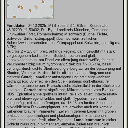
Funddaten:
04.10.2025; MTB 7935-3-3-1, 615 m; Koordinaten:
48,02290; 11,50402; D – By – Landkreis München, Gemeinde
Grünwalder Forst, Römerschanze; Mischwald (Buche, Fichte,
Salweide, Birke, Zitterpappel) über hochwürmzeitlichen
Schmelzwasserschottern; bei Zitterpappel und Salweide; gesellig (ca.
8 Fk);
Hut:
bis 2 – 2,5 cm breit, anfangs kegelig, dann gewölbt mit stark
vorgezogenem fast spitzem Buckel, trocken und glatt,
schokoladenbraun, am Rand vor allem jung durch weiße, faserige
Velumreste filzig; kaum hygrophan;
Stiel:
bis 7 x 0,5 cm, basal
verjüngt, durch dichte Überfaserung silbergrau, an der Spitze jung mit
Blauton; Velum weiß, dick, bildet oft eine häutige Ringzone und
mehrere Gürtel;
Lamellen:
aufsteigend und breit angewachsen,
gedrängt (ca. 30 erreichen den Stiel), anfangs dunkelbraun, reif
wärmer kastanienbraun;
Fleisch:
siehe Schnittbild, in der Stielspitze
jung blau;
Geruch:
nicht signifikant; Mikromerkmale vom Exsikkat:
HDS:
Epicutis-Hyphe großteils intakt, teils kollabiert, intakte relativ
breit und überwiegend farblos und glatt; Hypoderm sehr stark
ausgeprägt, mit kastenförmigen, ca. 13-23 µm breiten Zellen und
olivgelblichem Dickwandpigment, stellenweise auch mit körnelig
wirkenden braunen Pigmenten; Zellen in tieferen Lagen mit groben
olivbraunen querstreifigen und plackenartigen Inkrustationen;
Lamellenschneide: fertil, ohne Zystiden;
Lamellentrama:
in dicker
Schicht blass braun pigmentiert, einzelne Zellen fein bräunlich