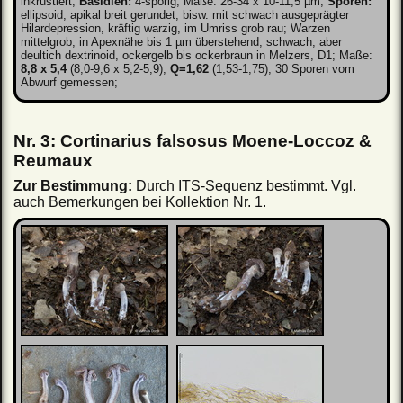
inkrustiert;
Basidien:
4-sporig, Maße: 26-34 x 10-11,5 µm;
Sporen:
ellipsoid, apikal breit gerundet, bisw. mit schwach ausgeprägter
Hilardepression, kräftig warzig, im Umriss grob rau; Warzen
mittelgrob, in Apexnähe bis 1 µm überstehend; schwach, aber
deultich dextrinoid, ockergelb bis ockerbraun in Melzers, D1; Maße:
8,8 x 5,4
(8,0-9,6 x 5,2-5,9),
Q=1,62
(1,53-1,75), 30 Sporen vom
Abwurf gemessen;
Nr. 3: Cortinarius falsosus Moene-Loccoz &
Reumaux
Zur Bestimmung:
Durch ITS-Sequenz bestimmt. Vgl.
auch Bemerkungen bei Kollektion Nr. 1.