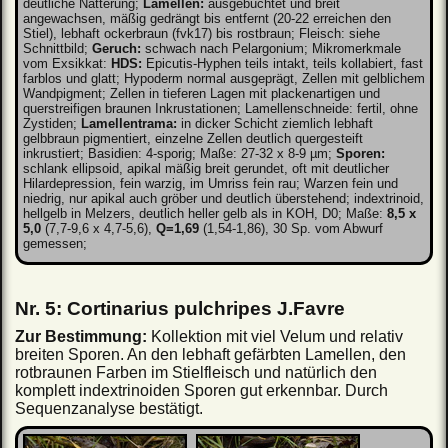
deutliche Natterung;
Lamellen:
ausgebuchtet und breit
angewachsen, mäßig gedrängt bis entfernt (20-22 erreichen den
Stiel), lebhaft ockerbraun (fvk17) bis rostbraun; Fleisch: siehe
Schnittbild;
Geruch:
schwach nach Pelargonium; Mikromerkmale
vom Exsikkat:
HDS:
Epicutis-Hyphen teils intakt, teils kollabiert, fast
farblos und glatt; Hypoderm normal ausgeprägt, Zellen mit gelblichem
Wandpigment; Zellen in tieferen Lagen mit plackenartigen und
querstreifigen braunen Inkrustationen; Lamellenschneide: fertil, ohne
Zystiden;
Lamellentrama:
in dicker Schicht ziemlich lebhaft
gelbbraun pigmentiert, einzelne Zellen deutlich quergesteift
inkrustiert; Basidien: 4-sporig; Maße: 27-32 x 8-9 µm;
Sporen:
schlank ellipsoid, apikal mäßig breit gerundet, oft mit deutlicher
Hilardepression, fein warzig, im Umriss fein rau; Warzen fein und
niedrig, nur apikal auch gröber und deutlich überstehend; indextrinoid,
hellgelb in Melzers, deutlich heller gelb als in KOH, D0; Maße:
8,5 x
5,0
(7,7-9,6 x 4,7-5,6),
Q=1,69
(1,54-1,86), 30 Sp. vom Abwurf
gemessen;
Nr. 5: Cortinarius pulchripes J.Favre
Zur Bestimmung:
Kollektion mit viel Velum und relativ
breiten Sporen. An den lebhaft gefärbten Lamellen, den
rotbraunen Farben im Stielfleisch und natürlich den
komplett indextrinoiden Sporen gut erkennbar. Durch
Sequenzanalyse bestätigt.