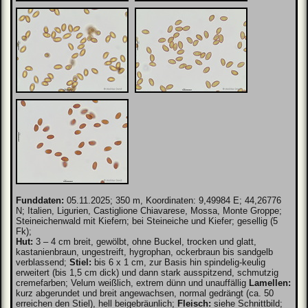
Funddaten:
05.11.2025; 350 m, Koordinaten: 9,49984 E; 44,26776
N; Italien, Ligurien, Castiglione Chiavarese, Mossa, Monte Groppe;
Steineichenwald mit Kiefern; bei Steineiche und Kiefer; gesellig (5
Fk);
Hut:
3 – 4 cm breit, gewölbt, ohne Buckel, trocken und glatt,
kastanienbraun, ungestreift, hygrophan, ockerbraun bis sandgelb
verblassend;
Stiel:
bis 6 x 1 cm, zur Basis hin spindelig-keulig
erweitert (bis 1,5 cm dick) und dann stark ausspitzend, schmutzig
cremefarben; Velum weißlich, extrem dünn und unauffällig
Lamellen:
kurz abgerundet und breit angewachsen, normal gedrängt (ca. 50
erreichen den Stiel), hell beigebräunlich;
Fleisch:
siehe Schnittbild;