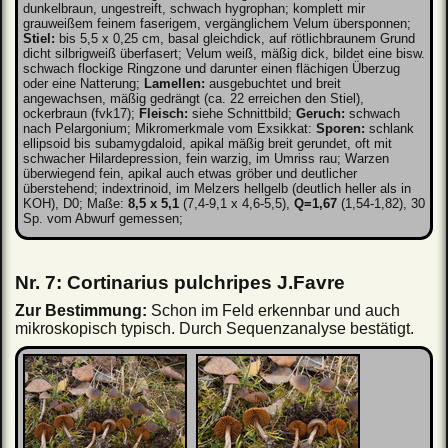
dunkelbraun, ungestreift, schwach hygrophan; komplett mir
grauweißem feinem faserigem, vergänglichem Velum übersponnen;
Stiel:
bis 5,5 x 0,25 cm, basal gleichdick, auf rötlichbraunem Grund
dicht silbrigweiß überfasert; Velum weiß, mäßig dick, bildet eine bisw.
schwach flockige Ringzone und darunter einen flächigen Überzug
oder eine Natterung;
Lamellen:
ausgebuchtet und breit
angewachsen, mäßig gedrängt (ca. 22 erreichen den Stiel),
ockerbraun (fvk17);
Fleisch:
siehe Schnittbild;
Geruch:
schwach
nach Pelargonium; Mikromerkmale vom Exsikkat:
Sporen:
schlank
ellipsoid bis subamygdaloid, apikal mäßig breit gerundet, oft mit
schwacher Hilardepression, fein warzig, im Umriss rau; Warzen
überwiegend fein, apikal auch etwas gröber und deutlicher
überstehend; indextrinoid, im Melzers hellgelb (deutlich heller als in
KOH), D0; Maße:
8,5 x 5,1
(7,4-9,1 x 4,6-5,5),
Q=1,67
(1,54-1,82), 30
Sp. vom Abwurf gemessen;
Nr. 7: Cortinarius pulchripes J.Favre
Zur Bestimmung:
Schon im Feld erkennbar und auch
mikroskopisch typisch. Durch Sequenzanalyse bestätigt.