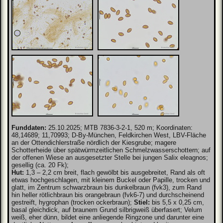
Funddaten:
25.10.2025; MTB 7836-3-2-1, 520 m; Koordinaten:
48,14689; 11,70993; D-By-München, Feldkirchen West, LBV-Fläche
an der Ottendichlerstraße nördlich der Kiesgrube; magere
Schotterheide über spätwürmzeitlichen Schmelzwasserschottern; auf
der offenen Wiese an ausgesetzter Stelle bei jungen Salix eleagnos;
gesellig (ca. 20 Fk);
Hut:
1,3 – 2,2 cm breit, flach gewölbt bis ausgebreitet, Rand als oft
etwas hochgeschlagen, mit kleinem Buckel oder Papille, trocken und
glatt, im Zentrum schwarzbraun bis dunkelbraun (fvk3), zum Rand
hin heller rötlichbraun bis orangebraun (fvk6-7) und durchscheinend
gestreift, hygrophan (trocken ockerbraun);
Stiel:
bis 5,5 x 0,25 cm,
basal gleichdick, auf braunem Grund silbrigweiß überfasert; Velum
weiß, eher dünn, bildet eine anliegende Ringzone und darunter eine