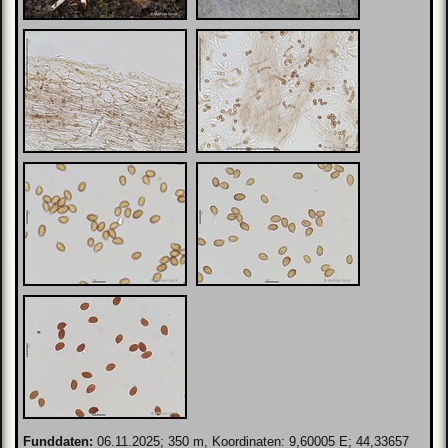
Funddaten:
06.11.2025; 350 m, Koordinaten: 9,60005 E; 44,33657