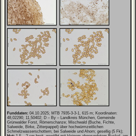
Funddaten:
04.10.2025; MTB 7935-3-3-1, 615 m; Koordinaten:
48,02290; 11,50402; D – By – Landkreis München, Gemeinde
Grünwalder Forst, Römerschanze; Mischwald (Buche, Fichte,
Salweide, Birke, Zitterpappel) über hochwürmzeitlichen
Schmelzwasserschottern; bei Salweide und Ahorn; gesellig (5 Fk);
Hut:
1,5 – 2 cm breit, gewölbt mit kleinem abgerundetem Buckel, am