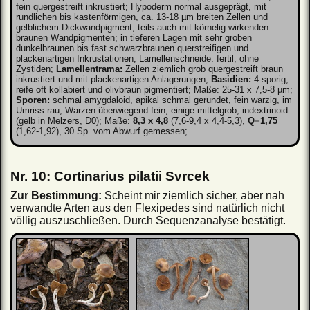
fein quergestreift inkrustiert; Hypoderm normal ausgeprägt, mit
rundlichen bis kastenförmigen, ca. 13-18 µm breiten Zellen und
gelblichem Dickwandpigment, teils auch mit körnelig wirkenden
braunen Wandpigmenten; in tieferen Lagen mit sehr groben
dunkelbraunen bis fast schwarzbraunen querstreifigen und
plackenartigen Inkrustationen; Lamellenschneide: fertil, ohne
Zystiden;
Lamellentrama:
Zellen ziemlich grob quergestreift braun
inkrustiert und mit plackenartigen Anlagerungen;
Basidien:
4-sporig,
reife oft kollabiert und olivbraun pigmentiert; Maße: 25-31 x 7,5-8 µm;
Sporen:
schmal amygdaloid, apikal schmal gerundet, fein warzig, im
Umriss rau, Warzen überwiegend fein, einige mittelgrob; indextrinoid
(gelb in Melzers, D0); Maße:
8,3 x 4,8
(7,6-9,4 x 4,4-5,3),
Q=1,75
(1,62-1,92), 30 Sp. vom Abwurf gemessen;
Nr. 10: Cortinarius pilatii Svrcek
Zur Bestimmung:
Scheint mir ziemlich sicher, aber nah
verwandte Arten aus den Flexipedes sind natürlich nicht
völlig auszuschließen. Durch Sequenzanalyse bestätigt.