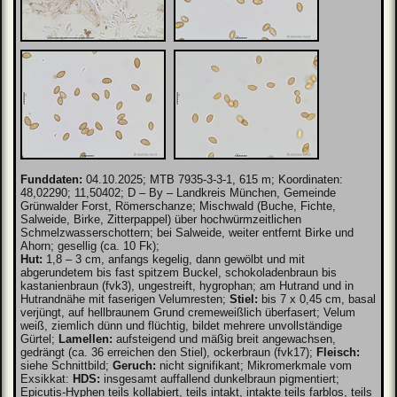
Funddaten:
04.10.2025; MTB 7935-3-3-1, 615 m; Koordinaten:
48,02290; 11,50402; D – By – Landkreis München, Gemeinde
Grünwalder Forst, Römerschanze; Mischwald (Buche, Fichte,
Salweide, Birke, Zitterpappel) über hochwürmzeitlichen
Schmelzwasserschottern; bei Salweide, weiter entfernt Birke und
Ahorn; gesellig (ca. 10 Fk);
Hut:
1,8 – 3 cm, anfangs kegelig, dann gewölbt und mit
abgerundetem bis fast spitzem Buckel, schokoladenbraun bis
kastanienbraun (fvk3), ungestreift, hygrophan; am Hutrand und in
Hutrandnähe mit faserigen Velumresten;
Stiel:
bis 7 x 0,45 cm, basal
verjüngt, auf hellbraunem Grund cremeweißlich überfasert; Velum
weiß, ziemlich dünn und flüchtig, bildet mehrere unvollständige
Gürtel;
Lamellen:
aufsteigend und mäßig breit angewachsen,
gedrängt (ca. 36 erreichen den Stiel), ockerbraun (fvk17);
Fleisch:
siehe Schnittbild;
Geruch:
nicht signifikant; Mikromerkmale vom
Exsikkat:
HDS:
insgesamt auffallend dunkelbraun pigmentiert;
Epicutis-Hyphen teils kollabiert, teils intakt, intakte teils farblos, teils