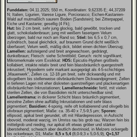
Funddaten:
04.11.2025; 550 m, Koordinaten: 9,62335 E; 44,37209
N; Italien, Ligurien, Varese Ligure, Porciorasco; Eichen-Kastanien-
Wald auf mutmaßlich saurem Boden (Sandstein); bei Zitterpappel,
Eiche und Kastanie; gesellig (4 Fk);
Hut:
bis 2 cm breit, sehr jung glockig, bald gewölbt, trocken und
glatt, schokoladenbraun; jung mit weißem faserigem Velum
überzogen, bald nur noch am Rand so;
Stiel:
bis 6,5 x 0,7 cm,
zylindrisch, basal gleichdick, auf braunem Grund dicht weißlich
überfasert; Velum weiß, mäßig dick, bildet einen dichten Überzug;
Lamellen:
aufsteigend und breit angewachsen, gedrängt,
dunkelbraun; Fleisch: siehe Schnittbild; Geruch: nicht signifikant;
Mikromerkmale vom Exsikkat:
HDS:
Epicutis-Hyphen großteils
kollabiert, intakte relativ breit und fein blassbräunlich quergestreift
inkrustiert; Hypoderm sehr markant ausgeprägt als 4-5-schichtiges
„Mauerwerk“, Zellen ca. 12-18 µm breit, sehr dickwandig und mit
olivgelbem bis stellenweise olivbräunlichem Dickwandpigment; Zellen
in tieferen Lagen mit eher diskreten querstreifigen und plackenartigen
olivbräunlichen Inkrustationen;
Lamellenschneide:
fertil, mit vielen
sterilen Zellen, die von Basidiolen nicht unterscheidbar sind;
Lamellentrama:
in dickerer Schicht blass bräunlich pigmentiert,
einzelne Zellen ohne auffällig Inkrustationen und sehr blass
pigmentiert;
Basidien:
4-sporig, reife oft kollabierend und olivgelb bis
olivbraun pigmentiert; Maße: ca. 35-40 x 7,5-9,5 µm;
Sporen:
ellipsoid, apikal breit gerundet, oft mit Hilardepression, in Aufsicht
obovoid, moderat warzig, im Umriss rau bis grob rau; Warzen fein bis
mittelgrob und niedrig, nur apikal oft etwas gröber und stärker
überstehend; schwach aber deutlich dextrinoid, in Melzers ockergelb
bis ockerbraun, D1; Maße:
8,5 x 5,4
(8,0-9,3 x 5,0-5,9),
Q=1,57