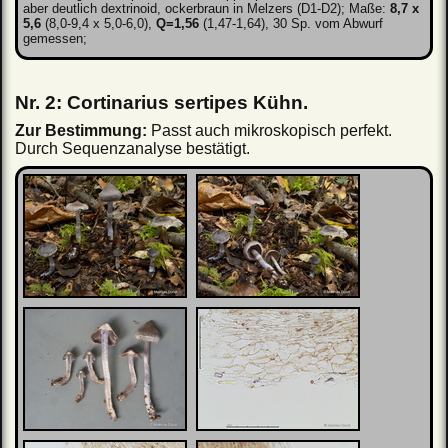
aber deutlich dextrinoid, ockerbraun in Melzers (D1-D2); Maße:
8,7 x
5,6
(8,0-9,4 x 5,0-6,0),
Q=1,56
(1,47-1,64), 30 Sp. vom Abwurf
gemessen;
Nr. 2: Cortinarius sertipes Kühn.
Zur Bestimmung:
Passt auch mikroskopisch perfekt.
Durch Sequenzanalyse bestätigt.