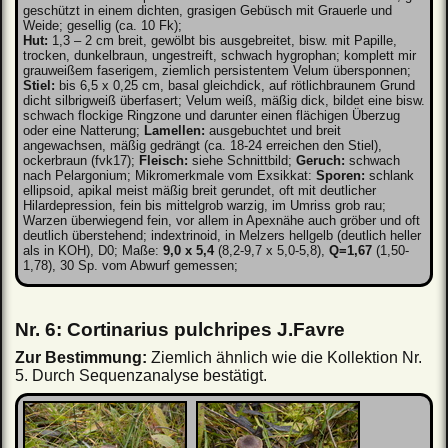
geschützt in einem dichten, grasigen Gebüsch mit Grauerle und
Weide; gesellig (ca. 10 Fk);
Hut:
1,3 – 2 cm breit, gewölbt bis ausgebreitet, bisw. mit Papille,
trocken, dunkelbraun, ungestreift, schwach hygrophan; komplett mir
grauweißem faserigem, ziemlich persistentem Velum übersponnen;
Stiel:
bis 6,5 x 0,25 cm, basal gleichdick, auf rötlichbraunem Grund
dicht silbrigweiß überfasert; Velum weiß, mäßig dick, bildet eine bisw.
schwach flockige Ringzone und darunter einen flächigen Überzug
oder eine Natterung;
Lamellen:
ausgebuchtet und breit
angewachsen, mäßig gedrängt (ca. 18-24 erreichen den Stiel),
ockerbraun (fvk17);
Fleisch:
siehe Schnittbild;
Geruch:
schwach
nach Pelargonium; Mikromerkmale vom Exsikkat:
Sporen:
schlank
ellipsoid, apikal meist mäßig breit gerundet, oft mit deutlicher
Hilardepression, fein bis mittelgrob warzig, im Umriss grob rau;
Warzen überwiegend fein, vor allem in Apexnähe auch gröber und oft
deutlich überstehend; indextrinoid, in Melzers hellgelb (deutlich heller
als in KOH), D0; Maße:
9,0 x 5,4
(8,2-9,7 x 5,0-5,8),
Q=1,67
(1,50-
1,78), 30 Sp. vom Abwurf gemessen;
Nr. 6: Cortinarius pulchripes J.Favre
Zur Bestimmung:
Ziemlich ähnlich wie die Kollektion Nr.
5. Durch Sequenzanalyse bestätigt.