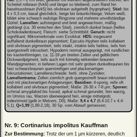
Scheitel rotbraun (fvk6) und länger so bleibend, zum Rand hin
haselnussbraun (fvk5) bis olivbraun aufgehellt (hygrophan);
Stiel:
bis
4 x 0,3 cm, basal gleichdick, beige bis bräunlichbeige; Velum weiß,
bildet eine schwach wulstige Ringzone und mehrere unvollständige
Gürtel;
Lamellen:
aufsteigend und breit angewachsen, mäßig
gedrängt (ca. 30 erreichen den Stiel), ziemlich dunkel braun (helles
Schokoladenbraun); Fleisch: siehe Schnittbild;
Geruch:
nicht
signifikant; Mikromerkmale vom Exsikkat:
HDS:
insgesamt
auffallend dunkelbraun pigmentiert; Epicutis-Hyphen teils kollabiert
und olivbraun pigmentiert, teils intakt, intakte teils farblos, teils fein
quergestreift inkrustiert; Hypoderm normal ausgeprägt, mit rundlichen
bis kastenförmigen, ca. 11-19 µm breiten Zellen und gelblichem
Dickwandpigment, teils auch mit körnelig wirkenden braunen
Wandpigmenten; in tieferen Lagen mit sehr groben dunkelbraunen bis
fast schwarzbraunen querstreifigen und plackenartigen
Inkrustationen; Lamellenschneide: fertil, ohne Zystiden;
Lamellentrama:
Zellen ziemlich grob quergestreift braun inkrustiert
und mit plackenartigen Anlagerungen;
Basidien:
4-sporig, reife oft
kollabiert und olivbraun pigmentiert; Maße: 26-30 x 7-8 µm;
Sporen:
schmal amygdaloid bis fusoid, apikal schmal gerundet, fein warzig,
im Umriss rau, Warzen überwiegend fein, einige mittelgrob;
indextrinoid (gelb in Melzers, D0); Maße:
9,4 x 4,7
(8,4-10,7 x 4,4-
5,1),
Q=1,99
(1,80-2,18), 30 Sp. vom Abwurf gemessen;
Nr. 9: Cortinarius impolitus Kauffman
Zur Bestimmung:
Trotz der um 1 µm kürzeren, deutlich