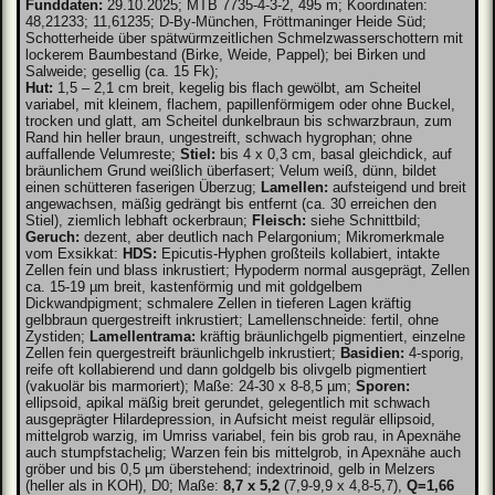
Funddaten:
29.10.2025; MTB 7735-4-3-2, 495 m; Koordinaten:
48,21233; 11,61235; D-By-München, Fröttmaninger Heide Süd;
Schotterheide über spätwürmzeitlichen Schmelzwasserschottern mit
lockerem Baumbestand (Birke, Weide, Pappel); bei Birken und
Salweide; gesellig (ca. 15 Fk);
Hut:
1,5 – 2,1 cm breit, kegelig bis flach gewölbt, am Scheitel
variabel, mit kleinem, flachem, papillenförmigem oder ohne Buckel,
trocken und glatt, am Scheitel dunkelbraun bis schwarzbraun, zum
Rand hin heller braun, ungestreift, schwach hygrophan; ohne
auffallende Velumreste;
Stiel:
bis 4 x 0,3 cm, basal gleichdick, auf
bräunlichem Grund weißlich überfasert; Velum weiß, dünn, bildet
einen schütteren faserigen Überzug;
Lamellen:
aufsteigend und breit
angewachsen, mäßig gedrängt bis entfernt (ca. 30 erreichen den
Stiel), ziemlich lebhaft ockerbraun;
Fleisch:
siehe Schnittbild;
Geruch:
dezent, aber deutlich nach Pelargonium; Mikromerkmale
vom Exsikkat:
HDS:
Epicutis-Hyphen großteils kollabiert, intakte
Zellen fein und blass inkrustiert; Hypoderm normal ausgeprägt, Zellen
ca. 15-19 µm breit, kastenförmig und mit goldgelbem
Dickwandpigment; schmalere Zellen in tieferen Lagen kräftig
gelbbraun quergestreift inkrustiert; Lamellenschneide: fertil, ohne
Zystiden;
Lamellentrama:
kräftig bräunlichgelb pigmentiert, einzelne
Zellen fein quergestreift bräunlichgelb inkrustiert;
Basidien:
4-sporig,
reife oft kollabierend und dann goldgelb bis olivgelb pigmentiert
(vakuolär bis marmoriert); Maße: 24-30 x 8-8,5 µm;
Sporen:
ellipsoid, apikal mäßig breit gerundet, gelegentlich mit schwach
ausgeprägter Hilardepression, in Aufsicht meist regulär ellipsoid,
mittelgrob warzig, im Umriss variabel, fein bis grob rau, in Apexnähe
auch stumpfstachelig; Warzen fein bis mittelgrob, in Apexnähe auch
gröber und bis 0,5 µm überstehend; indextrinoid, gelb in Melzers
(heller als in KOH), D0; Maße:
8,7 x 5,2
(7,9-9,9 x 4,8-5,7),
Q=1,66