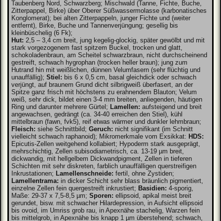
Taubenberg Nord, Schwarzberg; Mischwald (Tanne, Fichte, Buche,
Zitterpappel, Birke) über Oberer Süßwassermolasse (karbonatisches
Konglomerat); bei alten Zitterpappeln, junger Fichte und (weiter
entfernt), Birke, Buche und Tannenverjüngung; gesellig bis
kleinbüschelig (6 Fk);
Hut:
2,5 – 3,4 cm breit, jung kegelig-glockig, später gewölbt und mit
stark vorgezogenem fast spitzem Buckel, trocken und glatt,
schokoladenbraun, am Scheitel schwarzbraun, nicht durchscheinend
gestreift, schwach hygrophan (trocken heller braun); jung zum
Hutrand hin mit weißlichen, dünnen Velumfasern (sehr flüchtig und
unauffällig);
Stiel:
bis 6 x 0,5 cm, basal gleichdick oder schwach
verjüngt, auf braunem Grund dicht silbrigweiß überfasert, an der
Spitze ganz frisch mit höchstens zu erahnendem Blauton; Velum
weiß, sehr dick, bildet einen 3-4 mm breiten, anliegenden, häutigen
Ring und darunter mehrere Gürtel;
Lamellen:
aufsteigend und breit
angewachsen, gedrängt (ca. 34-40 erreichen den Stiel), kühl
mittelbraun (fawn, fvk5), reif etwas wärmer und dunkler lehmbraun;
Fleisch:
siehe Schnittbild;
Geruch:
nicht signifikant (im Schnitt
vielleicht schwach raphanoid); Mikromerkmale vom Exsikkat:
HDS:
Epicutis-Zellen weitgehend kollabiert; Hypoderm stark ausgeprägt,
mehrschichtig, Zellen subisodiametrisch, ca. 13-19 µm breit,
dickwandig, mit hellgelbem Dickwandpigment, Zellen in tieferen
Schichten mit sehr diskreten, farblich unauffälligen querstreifigen
Inkrustationen;
Lamellenschneide:
fertil, ohne Zystiden;
Lamellentrama:
in dicker Schicht sehr blass bräunlich pigmentiert,
einzelne Zellen fein quergestreift inkrustiert;
Basidien:
4-sporig,
Maße: 29-37 x 7,5-8,5 µm;
Sporen:
ellipsoid, apikal meist breit
gerundet, bisw. mit schwacher Hilardepression, in Aufsicht ellipsoid
bis ovoid, im Umriss grob rau, in Apexnähe stachelig, Warzen fein
bis mittelgrob, in Apexnähe bis knapp 1 µm überstehend; schwach,