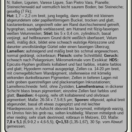
N; Italien, Ligurien, Varese Ligure, San Pietro Vara, Pianelle;
Steineichenwald auf vermutlich leicht saurem Boden; bei Steineiche;
gesellig (7 Fk);
Hut:
1,7 – 2,2 cm breit, jung kegelig, dann gewölbt mit kleinem
abgerundetem oder papillenförmigem Buckel, trocken und glatt,
kastanienbraun, ungestreift oder am Rand durchscheinend getreift,
hygrophan, sandgelb verblassend; am Hutrand mit filzig-faserigen
weißen Velumresten;
Stiel:
bis 5 x 0,4 cm, zylindrisch, basal
verjüngt, auf hellbraunem Grund dicht weißlich überfasert; Velum
weiß, mäßig dick, bildet eine schwach wulstige Abrisszone und
darunter unvollständige Gürtel oder einen faserigen Überzug;
Lamellen:
aufsteigend und mäßig breit bis schmal angewachsen,
normal gedrängt, ockerbraun;
Fleisch:
siehe Schnittbild;
Geruch:
schwach nach Pelargonium; Mikromerkmale vom Exsikkat:
HDS:
Epicutis-Hyphen großteils kollabiert und fast farblos, intakte farblos
und glatt; Hypoderm normal ausgeprägt, Zellen ca. 14-20 µm breit,
mit cremegelblichem Wandpigment, stellenweise mit körnelig
wirkenden dunkelbraunen Pigmenten; Zellen in tieferen Lagen mit
sehr groben querstreifigen und plackenartigen Inkrustationen;
Lamellenschneide: fertil, ohne Zystiden;
Lamellentrama:
in dickerer
Schicht blass braun pigmentiert; einzelne Zellen fast farblos und
glatt;
Basidien:
4-sporig, reife oft kollabierend und olivbraun
pigmentiert; Maße: 26-34 x 7,5-8,5 µm;
Sporen:
ellipsoid, apikal breit
abgerundet, basal oft etwas zugespitzt und mit leichter
Hilardepression, in Aufsicht obovoid bis lacrymoid, mittelgrob warzig,
im Umriss fein bis grob rau, selten knubbelig; Warzen mittelgrob und
eher niedrig; sehr stark dextrinoid, rotbraun in Melzers, D3; Maße:
7,8 x 5,1
(6,9-9,2 x 4,6-5,5),
Q=1,53
(1,35-1,67), 30 Sp. vom Abwurf
gemessen;