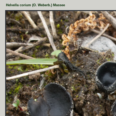
Helvella corium (O. Weberb.) Massee