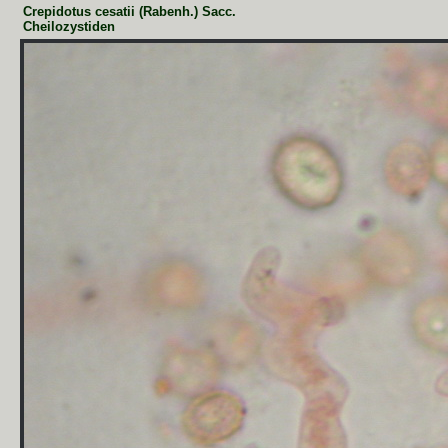
Crepidotus cesatii (Rabenh.) Sacc.
Cheilozystiden