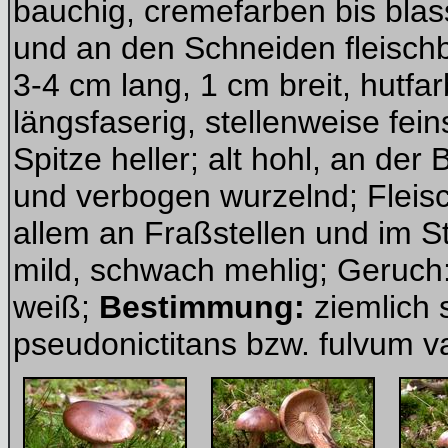
bauchig, cremefarben bis blas
und an den Schneiden fleischbr
3-4 cm lang, 1 cm breit, hutfa
längsfaserig, stellenweise fei
Spitze heller; alt hohl, an der 
und verbogen wurzelnd; Fleisch
allem an Fraßstellen und im 
mild, schwach mehlig; Geruch
weiß;
Bestimmung:
ziemlich 
pseudonictitans bzw. fulvum v