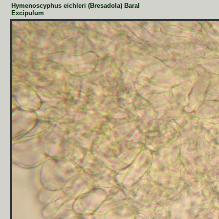
Hymenoscyphus eichleri (Bresadola) Baral
Excipulum